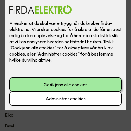
Belysning
Glamox
Defa
Sg-as
Lyskomponenter
Nordesign
Norlys
Unison
Installasjon
Elko
Devi