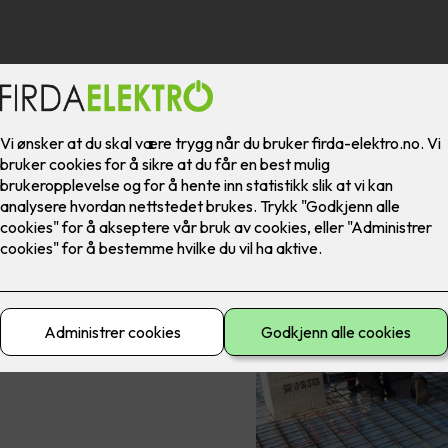
kale
ndane.
jen.
r alle typer elektrikeroppdrag
lse i dag, så kontakter vi