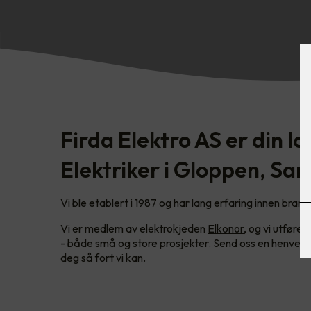
Firda Elektro AS er din lo
Elektriker i Gloppen, Sa
Vi ble etablert i 1987 og har lang erfaring innen brans
Vi er medlem av elektrokjeden
Elkonor
, og vi utføre
- både små og store prosjekter. Send oss en henvende
deg så fort vi kan.