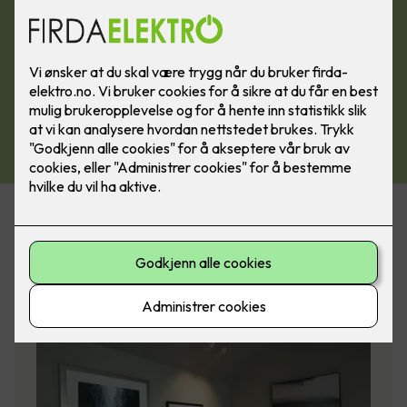
Filtrer på emneknagg
(valgfritt)