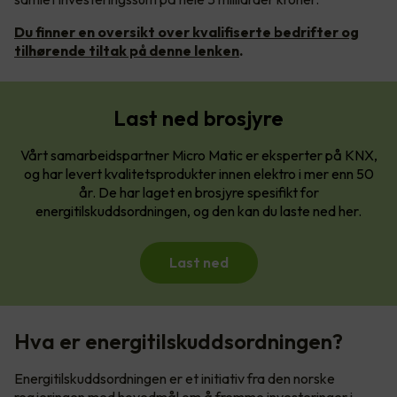
Du finner en oversikt over kvalifiserte bedrifter og
tilhørende tiltak på denne lenken
.
Last ned brosjyre
Vårt samarbeidspartner Micro Matic er eksperter på KNX,
og har levert kvalitetsprodukter innen elektro i mer enn 50
år. De har laget en brosjyre spesifikt for
energitilskuddsordningen, og den kan du laste ned her.
Last ned
Hva er energitilskuddsordningen?
Energitilskuddsordningen er et initiativ fra den norske
regjeringen med hovedmål om å fremme investeringer i