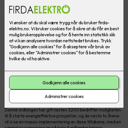
Bilde: Micro Matic
I løpet av de siste årene har energiforbruk og bærekraft blitt
stadig viktigere temaer både nasjonalt og internasjonalt.
Som et svar på disse utfordringene har den norske
regjeringen innført energitilskuddsordningen.
Denne ordningen har gitt nesten 3200 bedrifter muligheten
til å starte energieffektive prosjekter, og de neste to årene
vil vi se en massiv implementering av disse tiltakene, med en
samlet investeringssum på hele 5 milliarder kroner.