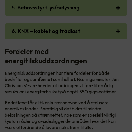
5. Behovsstyrt lys/belysning
6. KNX – kablet og trådløst
Fordeler med
energitilskuddsordningen
Energitilskuddsordningen har flere fordeler for både
bedrifter og samfunnet som helhet. Næringsminister Jan
Christian Vestre hevder at ordningen vil føre til en årlig
reduksjon i energiforbruket på opptil 550 gigawattimer.
Bedriftene får økt konkurranseevne ved å redusere
energikostnader. Samtidig vil det bidra til mindre
belastningen på strømnettet, noe som er spesielt viktig i
kystområder og avsidesliggende områder hvor det kan
være utfordrende å levere nok strøm til alle.