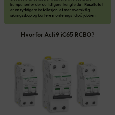
komponenter der du tidligere trengte det. Resultatet
er en ryddigere installasjon, et mer oversiktlig
sikringsskap og kortere monteringstid på jobben.
Hvorfor Acti9 iC65 RCBO?