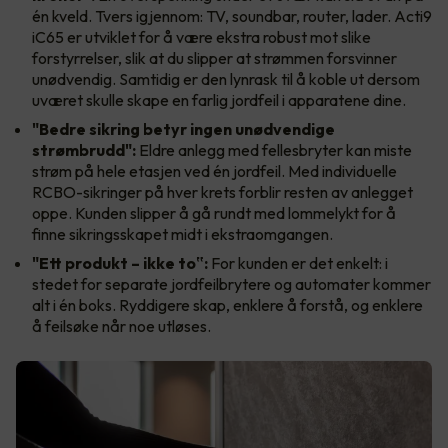
én kveld. Tvers igjennom: TV, soundbar, router, lader. Acti9
iC65 er utviklet for å være ekstra robust mot slike
forstyrrelser, slik at du slipper at strømmen forsvinner
unødvendig. Samtidig er den lynrask til å koble ut dersom
uværet skulle skape en farlig jordfeil i apparatene dine.
"Bedre sikring betyr ingen unødvendige
strømbrudd":
Eldre anlegg med fellesbryter kan miste
strøm på hele etasjen ved én jordfeil. Med individuelle
RCBO-sikringer på hver krets forblir resten av anlegget
oppe. Kunden slipper å gå rundt med lommelykt for å
finne sikringsskapet midt i ekstraomgangen.
"Ett produkt – ikke to‟:
For kunden er det enkelt: i
stedet for separate jordfeilbrytere og automater kommer
alt i én boks. Ryddigere skap, enklere å forstå, og enklere
å feilsøke når noe utløses.