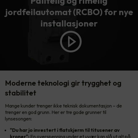
Pålitelig og rimelig
jordfeilautomat (RCBO) for nye
installasjoner
Moderne teknologi gir trygghet og
stabilitet
Mange kunder trenger ikke teknisk dokumentasjon – de
trenger en god grunn. Her er tre gode grunner til
lynsesongen:
"Du har jo investert i flatskjerm til titusener av
kroner":
En overspenning under et uvær kan slå ut alt på