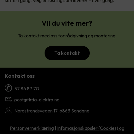
setter i gang. Velg en løsning som leverer – hver gang.
Vil du vite mer?
Ta kontakt med oss for rådgivning og montering.
Ta kontakt
Kontakt oss
57 86 87 70
post@firda-elektro.no
Nordstrandsvegen 17, 6863 Sandane
Personvernerklæring
|
Infomasjonskapsler (Cookies) og