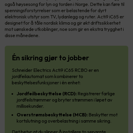
også høysesong for lyn og torden i Norge. Dette kan føre til
spenningsforstyrrelser som er belastende for dyrt
elektronisk utstyr som TV, lydanlegg og ruter. Acti9 iC65 er
designet for å tåle nordisk klima og gir økt driftssikkerhet
mot uønskede utkoblinger, noe som gir en ekstra trygghet i
disse månedene.
Én sikring gjør to jobber
Schneider Electrics Acti9 iC65 RCBO er en
jordfeilautomat som kombinerer to
beskyttelsesfunksjoner i én enhet:
Jordfeilbeskyttelse (RCD):
Registrerer farlige
jordfeilstrømmer og bryter strømmen i løpet av
millisekunder.
Overstrømsbeskyttelse (MCB):
Beskytter mot
kortslutning og overbelastning i samme sikring.
Det betyr at du slipper å installere to separate