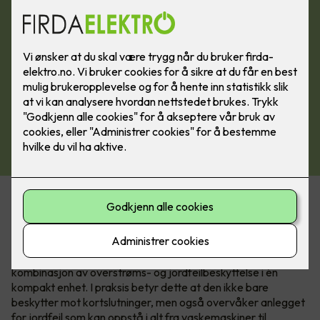
Acti9 iC65 - jordfeilautomaten med
to funksjoner.
Acti9 iC65 RCBO er ikke bare en sikring det er en
kombinasjon av overstrøms- og jordfeilbeskyttelse i én
kompakt enhet. I praksis betyr dette at den ikke bare
beskytter mot kortslutninger, men også overvåker anlegget
for jordfeil som kan oppstå i alt fra vaskemaskiner til