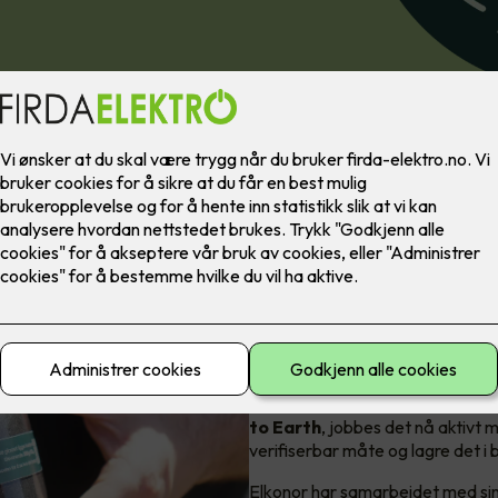
Elkonors rolle 
Elkonor har valgt å stå foran i 
to Earth
, jobbes det nå aktivt 
verifiserbar måte og lagre det i b
Elkonor har samarbeidet med sine