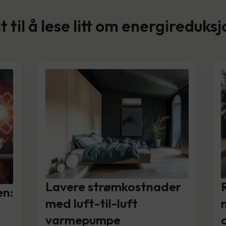
t til å lese litt om energireduks
Lavere strømkostnader
en:
med luft-til-luft
varmepumpe