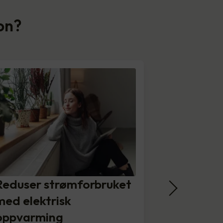
jon?
Reduser strømforbruket
med elektrisk
oppvarming