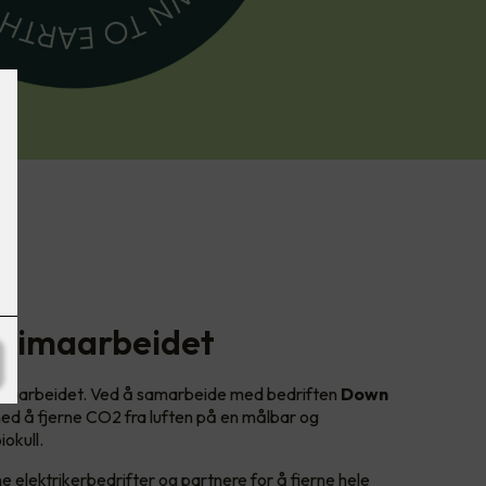
i klimaarbeidet
klimaarbeidet. Ved å samarbeide med bedriften
Down
med å fjerne CO2 fra luften på en målbar og
iokull.
 elektrikerbedrifter og partnere for å fjerne hele