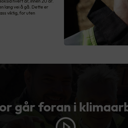
dioksid hvert år, innen 20 år.
en lang vei å gå. Dette er
ss viktig, for uten
or går foran i klimaar