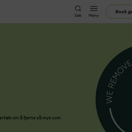
Book g
Søk
Meny
vtale om å fjerne så mye som