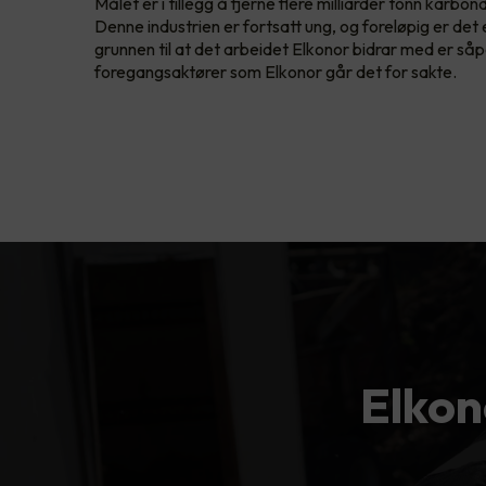
Målet er i tillegg å fjerne flere milliarder tonn karbon
Denne industrien er fortsatt ung, og foreløpig er det 
grunnen til at det arbeidet Elkonor bidrar med er såpa
foregangsaktører som Elkonor går det for sakte.
Elkon