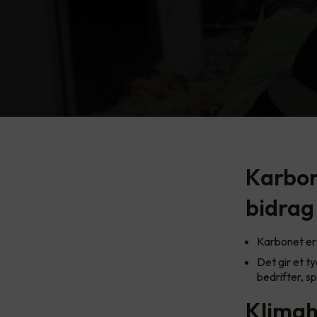
Karbone
bidrag 
Karbonet er 
Det gir et ty
bedrifter, s
Klimah