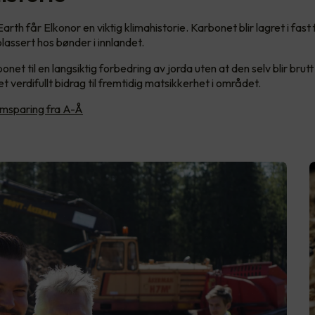
th får Elkonor en viktig klimahistorie. Karbonet blir lagret i fas
 plassert hos bønder i innlandet.
onet til en langsiktig forbedring av jorda uten at den selv blir brut
 et verdifullt bidrag til fremtidig matsikkerhet i området.
msparing fra A-Å