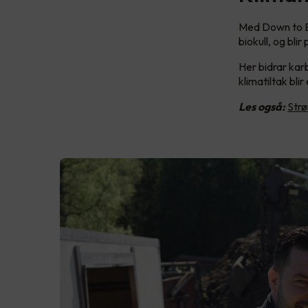
Med Down to Ear
biokull, og blir
Her bidrar karb
klimatiltak blir
Les også:
Strø