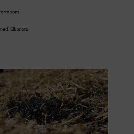
t form som
t ned. Elkonors