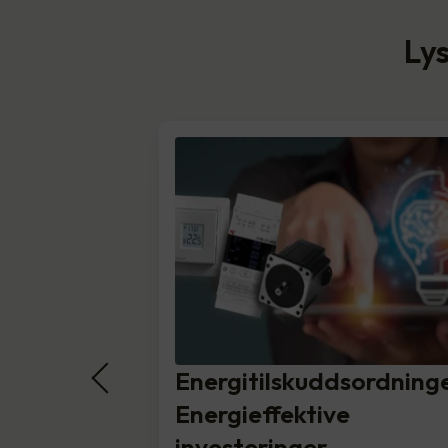
Lys
Energitilskuddsordning
Energieffektive
investeringer