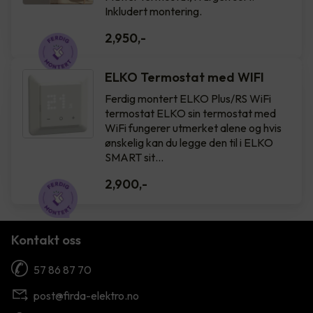
Inkludert montering.
2,950
,-
ELKO Termostat med WIFI
Ferdig montert ELKO Plus/RS WiFi
termostat ELKO sin termostat med
WiFi fungerer utmerket alene og hvis
ønskelig kan du legge den til i ELKO
SMART sit…
2,900
,-
Kontakt oss
57 86 87 70
post@firda-elektro.no