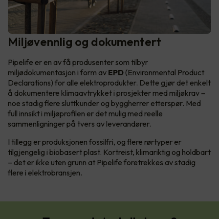
Miljøvennlig og dokumentert
Pipelife er en av få produsenter som tilbyr
miljødokumentasjon i form av
EPD
(Environmental Product
Declarations) for alle elektroprodukter. Dette gjør det enkelt
å dokumentere klimaavtrykket i prosjekter med miljøkrav –
noe stadig flere sluttkunder og byggherrer etterspør. Med
full innsikt i miljøprofilen er det mulig med reelle
sammenligninger på tvers av leverandører.
I tillegg er produksjonen fossilfri, og flere rørtyper er
tilgjengelig i biobasert plast. Kortreist, klimariktig og holdbart
– det er ikke uten grunn at Pipelife foretrekkes av stadig
flere i elektrobransjen.