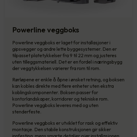
Powerline veggboks
Powerline veggboks er laget for installasjoner i
gipsvegger og andre lette byggesystemer. Den er
tilpasset platetykkelser fra 9 til 22 mm og justeres
uten tilleggsmateriell. Det er en fordel i næringsbygg
der veggtykkelsen varierer fra rom til rom.
Rørløpene er enkle å åpne i ønsket retning, og boksen
kan kobles direkte med flere enheter uten ekstra
koblingskomponenter. Boksen passer for
kontorlandskaper, korridorer og tekniske rom.
Powerline veggboks leveres med og uten
stenderfeste.
Powerline veggboks er utviklet for rask og effektiv
montasje. Den stabile konstruksjonen gir sikker
innfesting, mens smarte detaljer gjør installasjonen