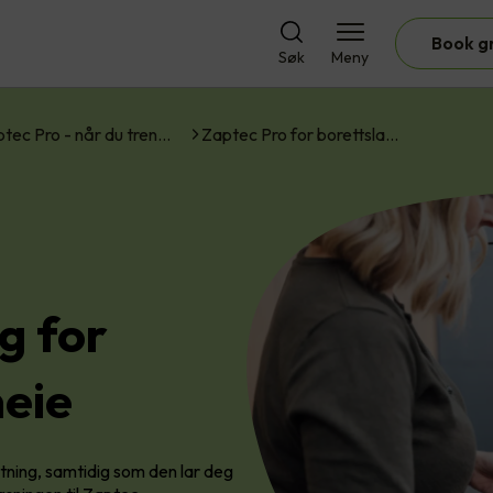
Book g
Søk
Meny
tec Pro - når du tren…
Zaptec Pro for borettsla…
g for
meie
stning, samtidig som den lar deg