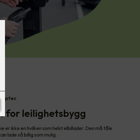
 Zaptec
t for leilighetsbygg
ie er ikke en hvilken som helst elbillader. Den må tåle
an lade så billig som mulig.