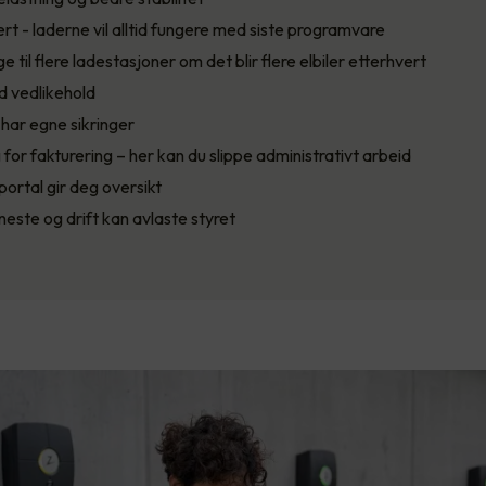
ert - laderne vil alltid fungere med siste programvare
e til flere ladestasjoner om det blir flere elbiler etterhvert
d vedlikehold
 har egne sikringer
 for fakturering – her kan du slippe administrativt arbeid
portal gir deg oversikt
neste og drift kan avlaste styret