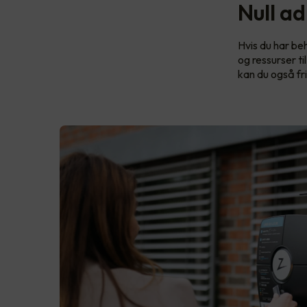
Null ad
Hvis du har beh
og ressurser t
kan du også fri