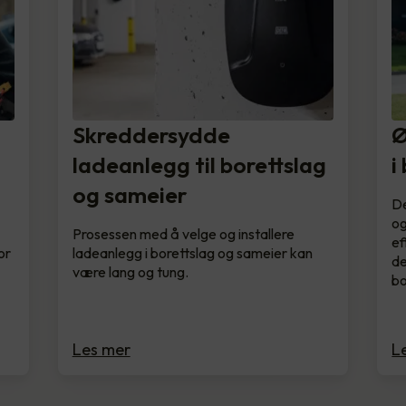
Skreddersydde
Ø
ladeanlegg til borettslag
i
og sameier
De
og
Prosessen med å velge og installere
ef
or
ladeanlegg i borettslag og sameier kan
de
være lang og tung.
bo
Les mer
L