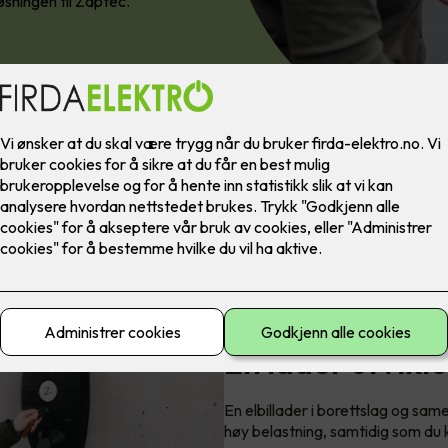
øsningen til Zaptec.
Utnytt strømmen smart med
En lader utvikle
En elbillader i borettslag og same
høy belastning, samtidig som du k