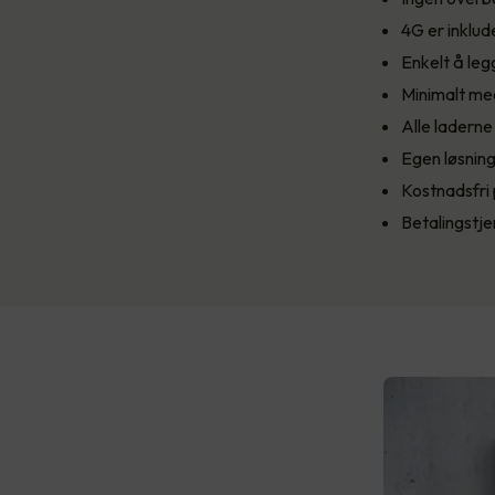
4G er inklud
Enkelt å legg
Minimalt me
Alle laderne
Egen løsning
Kostnadsfri 
Betalingstje