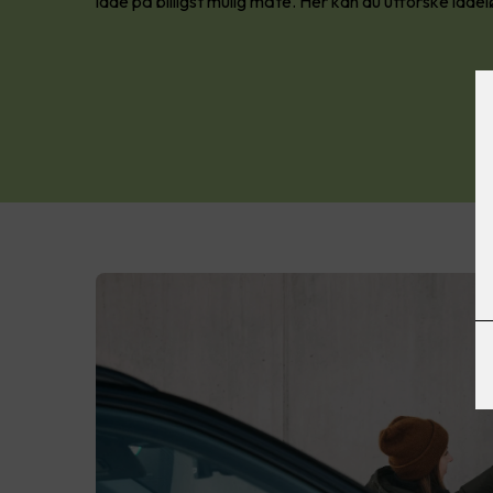
lade på billigst mulig måte. Her kan du utforske ladel