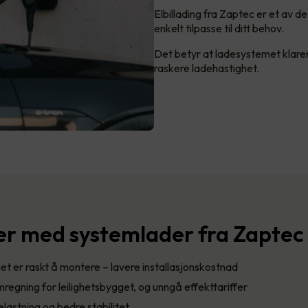
Elbillading fra Zaptec er et av 
enkelt tilpasse til ditt behov.
Det betyr at ladesystemet klarer å
raskere ladehastighet.
er med systemlader fra Zaptec
 er raskt å montere – lavere installasjonskostnad
regning for leilighetsbygget, og unngå effekttariffer
lastning og bedre stabilitet