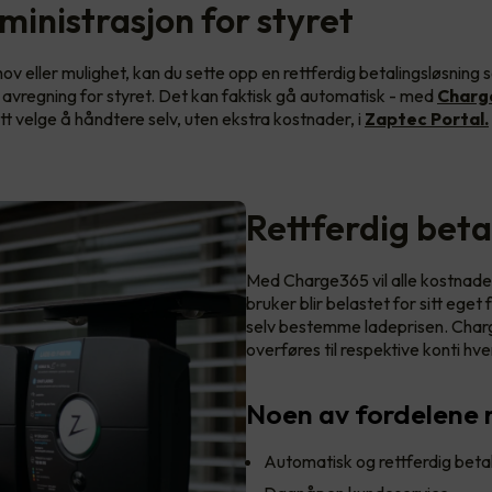
ministrasjon for styret
ov eller mulighet, kan du sette opp en rettferdig betalingsløsning 
il avregning for styret. Det kan faktisk gå automatisk - med
Charg
tt velge å håndtere selv, uten ekstra kostnader, i
Zaptec Portal.
Rettferdig bet
Med Charge365 vil alle kostnader f
bruker blir belastet for sitt ege
selv bestemme ladeprisen. Charg
overføres til respektive konti hv
Noen av fordelene
Automatisk og rettferdig beta