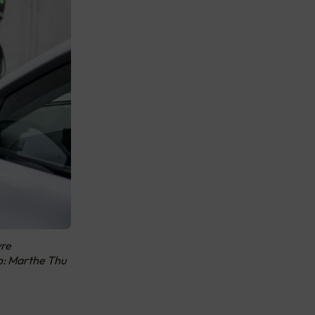
yre
o: Marthe Thu