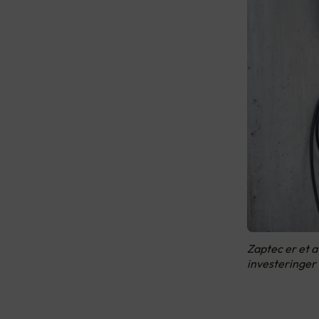
Zaptec er et a
investeringer