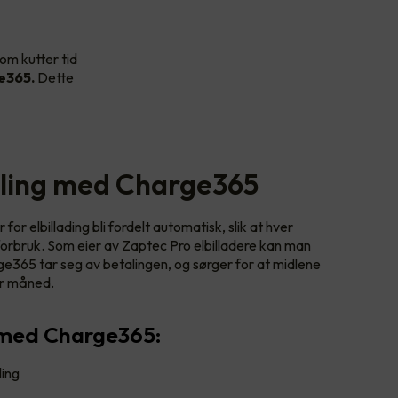
som kutter tid
e365.
Dette
aling med Charge365
or elbillading bli fordelt automatisk, slik at hver
t forbruk. Som eier av Zaptec Pro elbilladere kan man
e365 tar seg av betalingen, og sørger for at midlene
er måned.
 med Charge365:
ling