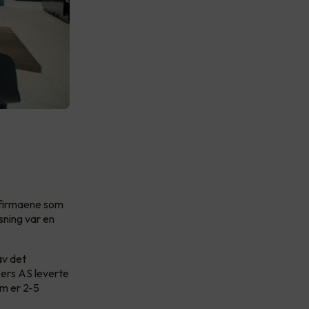
r firmaene som
ysning var en
av det
ers AS leverte
om er 2-5