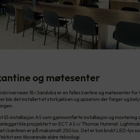
 kantine og møtesenter
mskriverveien 18 i Sandvika er en felles kantine og møtesenter fo
 Her ble det installert et storkjøkken og spiserom der farger og bel
ingen.
t El-installasjon AS som gjennomførte installasjon og montering 
sanlegget ble prosjektert av ECT AS v/ Thomas Hummel. Lightmak
et i kantinen er på maksimalt 250 lux. Det er kun brukt LED-lys s
ektivt enn tilsvarende eldre teknologi.