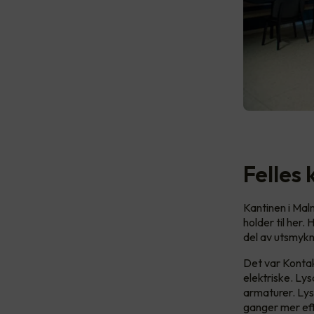
Felles
Kantinen i Mal
holder til her.
del av utsmykn
Det var Kontak
elektriske. Ly
armaturer. Lys
ganger mer eff