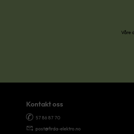
Våre d
Kontakt oss
57 86 87 70
post@firda-elektro.no