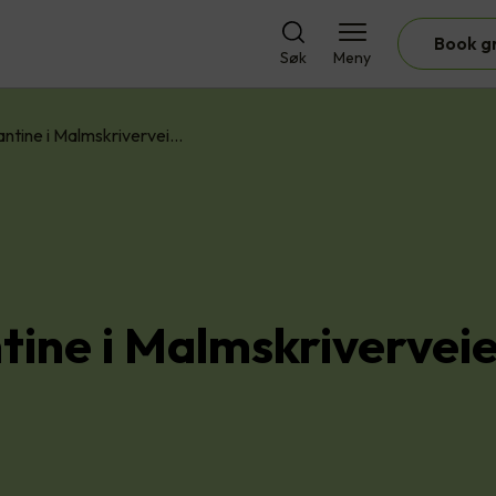
Book g
Søk
Meny
antine i Malmskrivervei…
tine i Malmskriverveie