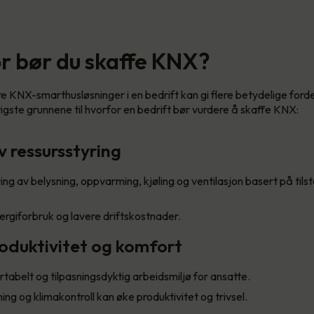
r bør du skaffe KNX?
 KNX-smarthusløsninger i en bedrift kan gi flere betydelige forde
tigste grunnene til hvorfor en bedrift bør vurdere å skaffe KNX:
iv ressursstyring
ing av belysning, oppvarming, kjøling og ventilasjon basert på til
rgiforbruk og lavere driftskostnader.
roduktivitet og komfort
tabelt og tilpasningsdyktig arbeidsmiljø for ansatte.
ing og klimakontroll kan øke produktivitet og trivsel.