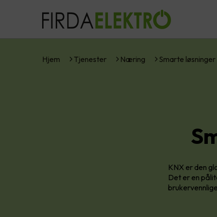
Hjem
Tjenester
Næring
Smarte løsninge
Sm
KNX er den glo
Det er en påli
brukervennlige