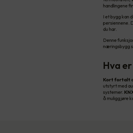
handlingene fi
I et bygg kan 
persiennene. D
du har.
Denne funksjo
næringsbygg s
Hva er
Kort fortalt
e
utstyrt med au
systemer.
KNX
å muliggjøre k