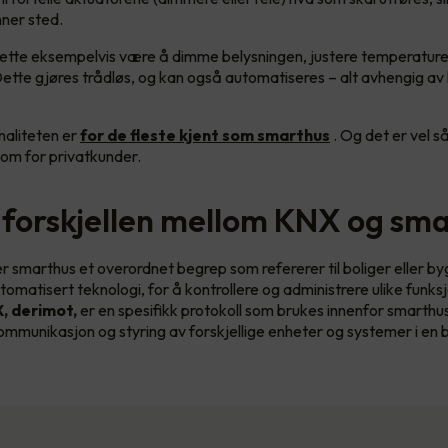
nner sted.
dette eksempelvis være å dimme belysningen, justere temperature
ette gjøres trådløs, og kan også automatiseres – alt avhengig av 
naliteten er
for de fleste kjent som smarthus
. Og det er vel så
om for privatkunder.
 forskjellen mellom KNX og sm
r smarthus et overordnet begrep som refererer til boliger eller b
tomatisert teknologi, for å kontrollere og administrere ulike funks
, derimot,
er en spesifikk protokoll som brukes innenfor smarthu
ommunikasjon og styring av forskjellige enheter og systemer i en 