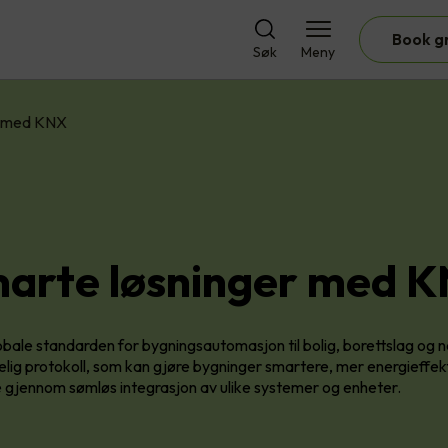
Book g
Søk
Meny
r med KNX
arte løsninger med 
bale standarden for bygningsautomasjon til bolig, borettslag og
telig protokoll, som kan gjøre bygninger smartere, mer energieffe
 gjennom sømløs integrasjon av ulike systemer og enheter.