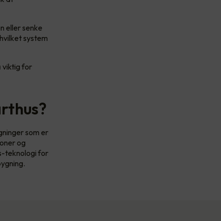
n eller senke
hvilket system
 viktig for
arthus?
ygninger som er
joner og
s-teknologi for
bygning.