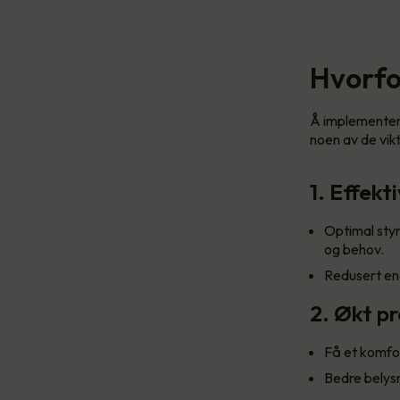
Hvorfo
Å implementere
noen av de vik
1. Effekt
Optimal styr
og behov.
Redusert ene
2. Økt p
Få et komfor
Bedre belysn