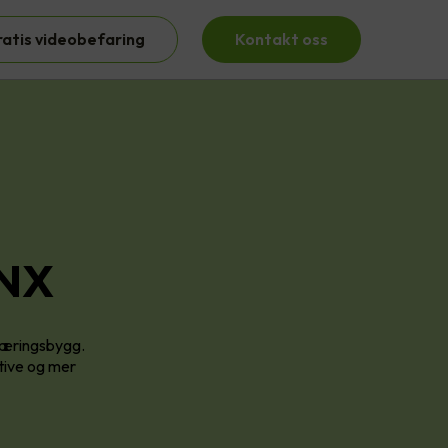
ratis videobefaring
Kontakt oss
KNX
 næringsbygg.
ktive og mer