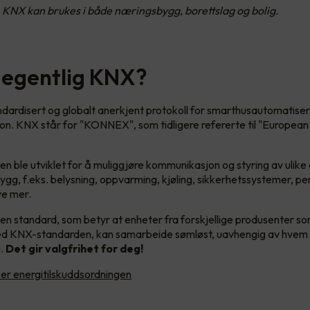
 KNX kan brukes i både næringsbygg, borettslag og bolig.
 egentlig KNX?
dardisert og globalt anerkjent protokoll for smarthusautomatiser
. KNX står for "KONNEX", som tidligere refererte til "European I
 ble utviklet for å muliggjøre kommunikasjon og styring av ulike
ygg, f.eks. belysning, oppvarming, kjøling, sikkerhetssystemer, pe
ye mer.
n standard, som betyr at enheter fra forskjellige produsenter so
d KNX-standarden, kan samarbeide sømløst, uavhengig av hvem
m.
Det gir valgfrihet for deg!
er energitilskuddsordningen