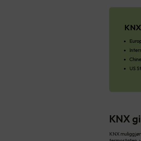
KNX 
Euro
Inter
Chin
US S
KNX gi
KNX muliggjøre
termostaten, vi