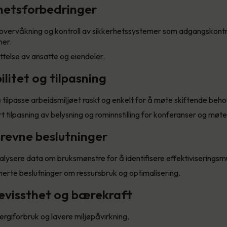
rhetsforbedringer
 overvåkning og kontroll av sikkerhetssystemer som adgangskontr
er.
telse av ansatte og eiendeler.
bilitet og tilpasning
 å tilpasse arbeidsmiljøet raskt og enkelt for å møte skiftende beho
 tilpasning av belysning og rominnstilling for konferanser og møte
revne beslutninger
lysere data om bruksmønstre for å identifisere effektiviseringsmu
erte beslutninger om ressursbruk og optimalisering.
bevissthet og bærekraft
rgiforbruk og lavere miljøpåvirkning.