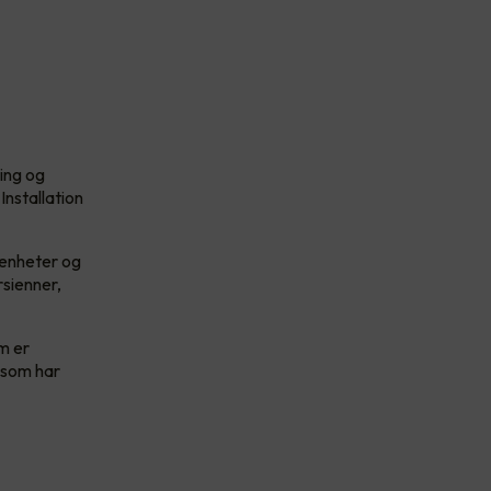
ing og
nstallation
 enheter og
rsienner,
m er
 som har