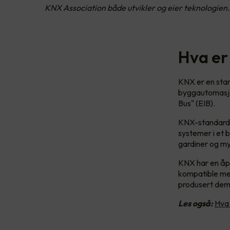
KNX Association både utvikler og eier teknologien.
Hva er
KNX er en stan
byggautomasjon
Bus" (EIB).
KNX-standarden
systemer i et b
gardiner og m
KNX har en åpe
kompatible me
produsert de
Les også:
Hva 