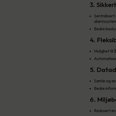
3. Sikke
Sentralisert
alarmsystem
Bedre beskyt
4. Fleksi
Mulighet til
Automatisert
5. Datad
Samle og ana
Bedre inform
6. Miljø
Redusert ene