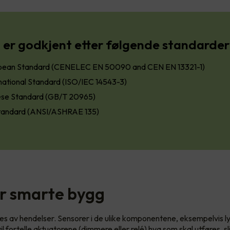
er godkjent etter følgende standarder
pean Standard (CENELEC EN 50090 and CEN EN 13321-1)
national Standard (ISO/IEC 14543-3)
ese Standard (GB/T 20965)
tandard (ANSI/ASHRAE 135)
r smarte bygg
s av hendelser. Sensorer i de ulike komponentene, eksempelvis ly
l fortelle aktuatorene (dimmere eller relé) hva som skal utføres, sl