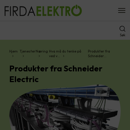
Søk
Hjem
Tjenester
Næring
Hva må du tenke på
Produkter fra
ved v…
Schneider…
Produkter fra Schneider
Electric