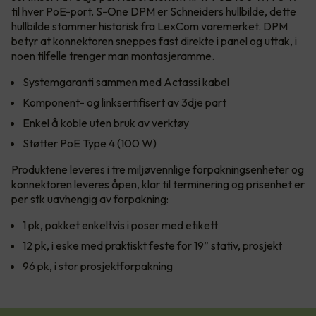
til hver PoE-port. S-One DPM er Schneiders hullbilde, dette
hullbilde stammer historisk fra LexCom varemerket. DPM
betyr at konnektoren sneppes fast direkte i panel og uttak, i
noen tilfelle trenger man montasjeramme.
Systemgaranti sammen med Actassi kabel
Komponent- og linksertifisert av 3dje part
Enkel å koble uten bruk av verktøy
Støtter PoE Type 4 (100 W)
Produktene leveres i tre miljøvennlige forpakningsenheter og
konnektoren leveres åpen, klar til terminering og prisenhet er
per stk uavhengig av forpakning:
1 pk, pakket enkeltvis i poser med etikett
12 pk, i eske med praktiskt feste for 19” stativ, prosjekt
96 pk, i stor prosjektforpakning