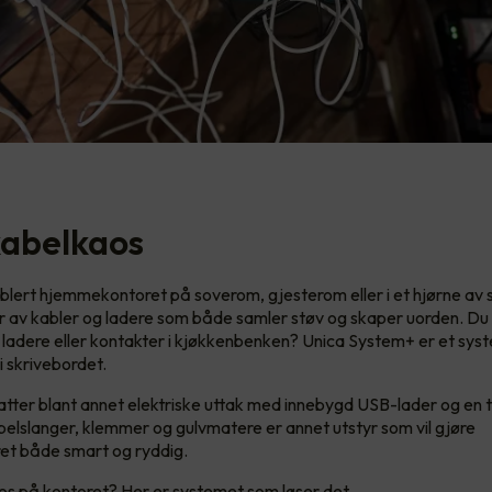
 kabelkaos
lert hjemmekontoret på soverom, gjesterom eller i et hjørne av 
rvar av kabler og ladere som både samler støv og skaper uorden. Du 
e ladere eller kontakter i kjøkkenbenken? Unica System+ er et sys
i skrivebordet.
ter blant annet elektriske uttak med innebygd USB-lader og en 
belslanger, klemmer og gulvmatere er annet utstyr som vil gjøre
t både smart og ryddig.
os på kontoret? Her er systemet som løser det.