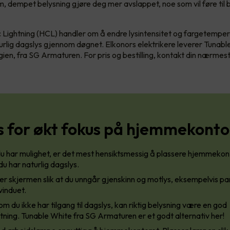
rm, dempet belysning gjøre deg mer avslappet, noe som vil føre til
Lightning (HCL) handler om å endre lysintensitet og fargetemper
rlig dagslys gjennom døgnet. Elkonors elektrikere leverer Tunab
ien, fra SG Armaturen. For pris og bestilling, kontakt din nærmest
s for økt fokus på hjemmekonto
 har mulighet, er det mest hensiktsmessig å plassere hjemmekon
du har naturlig dagslys.
er skjermen slik at du unngår gjenskinn og motlys, eksempelvis par
induet.
m du ikke har tilgang til dagslys, kan riktig belysning være en god
tning. Tunable White fra SG Armaturen er et godt alternativ her!