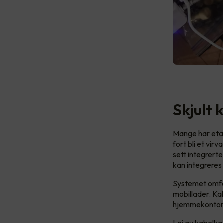
Skjult
Mange har etab
fort bli et vi
sett integrert
kan integreres 
Systemet omfat
mobillader. Ka
hjemmekontore
Lei av kabelka