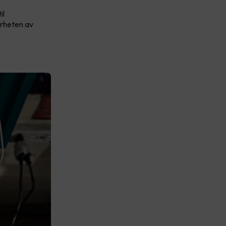
il
ærheten av