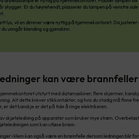
d arbeidslampe er nyttig på hjemmekontoret. Plasser lampen slik 
r skygger. Er du høyrehendt, plasserer du lampen på venstre side
t.
tt lys, vil en dimmer være nyttig på hjemmekontoret. Da justerer 
at du unngår blending og gjenskinn.
ledninger kan være brannfeller
jemmekontoret utstyrt med datamaskiner, flere skjermer, kanskje
ning. Alt dette krever stikkontakter, og hvis du stadig må finne f
, er det kanskje er det på tide å ringe elektrikeren.
av skjøteledning på apparater som bruker mye strøm. Overbelast
skjøteledningen som kan utløse brann.
inger i klem kan også være en brannfelle dersom ledningen blir fo