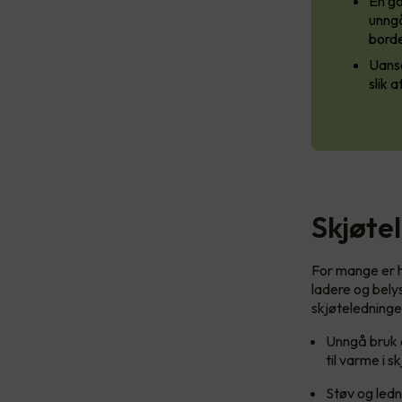
En go
unngå
borde
Uanse
slik 
Skjøte
For mange er h
ladere og belys
skjøteledninger
Unngå bruk 
til varme i 
Støv og ledn