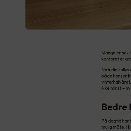
Mange er nok i
kontoret er ar
Naturlig sollys
både konsentras
vinterhalvåret
ikke minst – h
Bedre 
På dagtid har h
mulig måte. I k