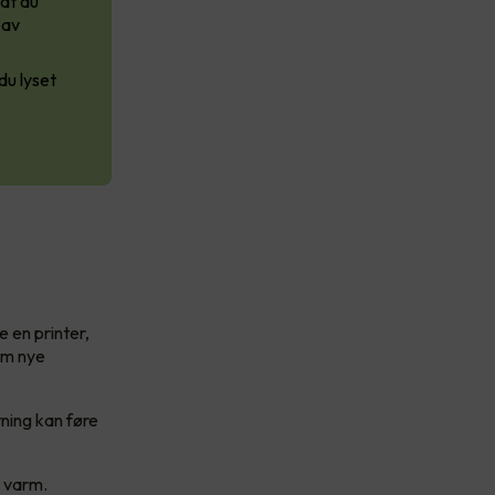
at du
 av
du lyset
 en printer,
rem nye
ning kan føre
r varm.