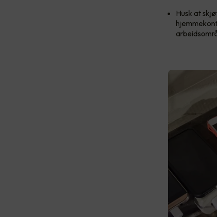
Husk at skjøt
hjemmekontor
arbeidsområ