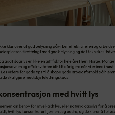
kke klar over at god belysning påvirker effektiviteten og arbeids
beidsplassen tilrettelagt med god belysning og det tekniske utstyre
 og godt dagslys er ikke en gitt faktor hele året her i Norge. Mange
jonsevnen og effektiviteten blir litt dårligere når vi er inne i høst
. Les videre for gode tips til å skape gode arbeidsforhold på hje
va du skal gjøre med skjøteledningskaos.
konsentrasjon med hvitt lys
jernen din behov for mye kaldt lys, eller naturlig dagslys for å pr
aldt, hvitt lys konsentrerer hjernen seg bedre, og du klarer å foku