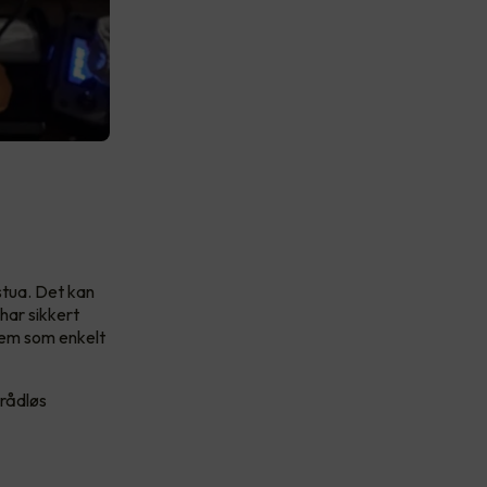
stua. Det kan
har sikkert
tem som enkelt
trådløs