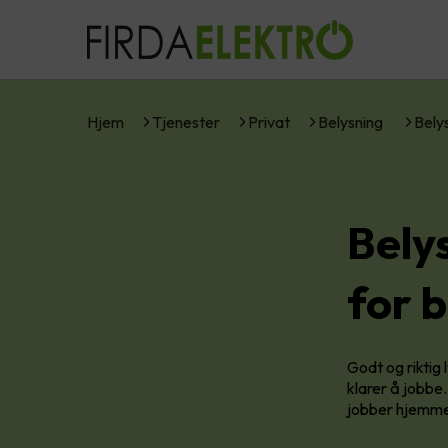
Hjem
Tjenester
Privat
Belysning
Bely
Bely
for 
Godt og riktig 
klarer å jobbe
jobber hjemm