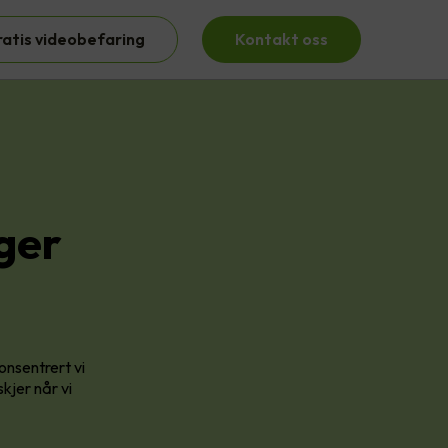
ratis videobefaring
Kontakt oss
ger
konsentrert vi
kjer når vi