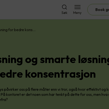
Book g
Søk
Meny
sning for bedre kons…
sning og smarte løsnin
bedre konsentrasjon
lys påvirker oss på flere måter enn vi tror, også hvor effektivt og 
. På kontoret er det noen som har tenkt på dette for oss, men hva s
efra?