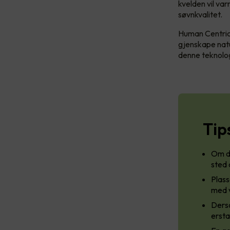
kvelden vil va
søvnkvalitet.
Human Centric 
gjenskape natu
denne teknolog
Tip
Om du
sted 
Plass
med v
Derso
ersta