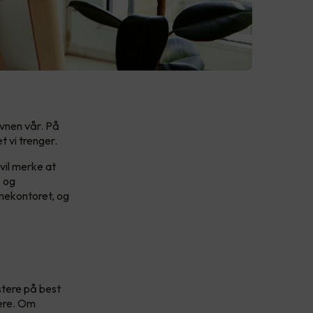
evnen vår. På
t vi trenger.
 vil merke at
- og
mmekontoret, og
estere på best
sere. Om