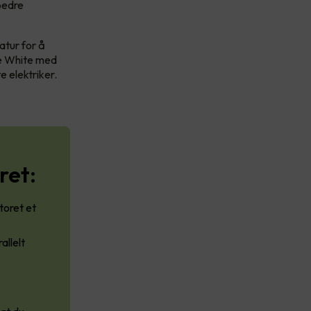
 bedre
atur for å
le White med
e elektriker.
ret:
toret et
allelt