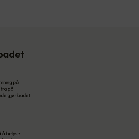
 badet
temning på
stra på
både gjør badet
d å belyse