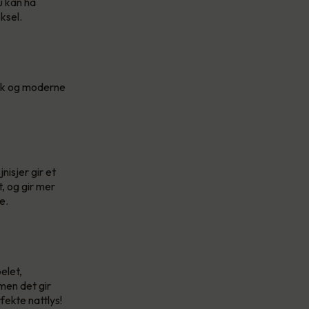
u kan ha
eksel.
nik og moderne
isjer gir et
t, og gir mer
e.
elet,
 men det gir
fekte nattlys!