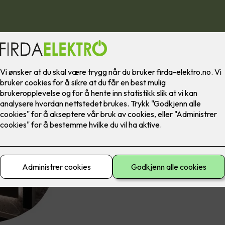
På baderommet er det viktig at vi belyser e
som skal utføres. Et eksempel er om man våk
bli møtt av skarp flombelysning i ansiktet nå
På badet utføres mange ulike ritualer i løpet 
unner oss litt spatid i badekaret. Ulike setti
på hvordan du kan bruke LED-striper til å s