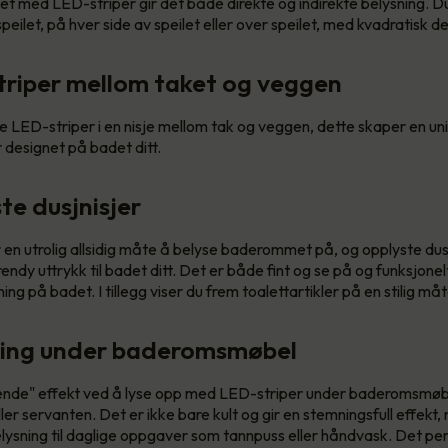
t med LED-striper gir det både direkte og indirekte belysning. D
speilet, på hver side av speilet eller over speilet, med kvadratisk d
triper mellom taket og veggen
e LED-striper i en nisje mellom tak og veggen, dette skaper en u
 designet på badet ditt.
te dusjnisjer
 en utrolig allsidig måte å belyse baderommet på, og opplyste dusjn
rendy uttrykk til badet ditt. Det er både fint og se på og funksjonel
ning på badet. I tillegg viser du frem toalettartikler på en stilig måt
ning under baderomsmøbel
ende" effekt ved å lyse opp med LED-striper under baderomsmøb
er servanten. Det er ikke bare kult og gir en stemningsfull effekt,
lysning til daglige oppgaver som tannpuss eller håndvask. Det per