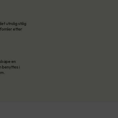
t utrolig stilig
 fomler etter
 skape en
 benyttes i
om.