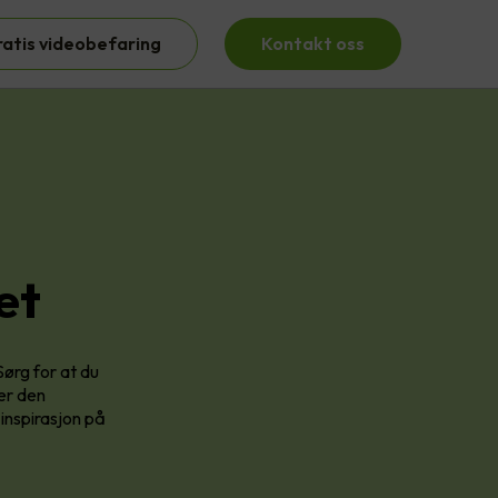
ratis videobefaring
Kontakt oss
et
Sørg for at du
ker den
 inspirasjon på