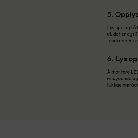
5. Opply
Lys opp og få f
ut, det er også
tannkremen i 
6. Lys o
Å montere LED
innbydende og
fuktige områder