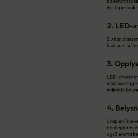
baderomsspeile
lysstriper bak 
2. LED-s
Du kan plasser
look som løfter
3. Opplys
LED-striper er
eksklusivt og t
indirekte belys
4. Belys
Skap en "svev
benkeplaten ell
også ekstra be