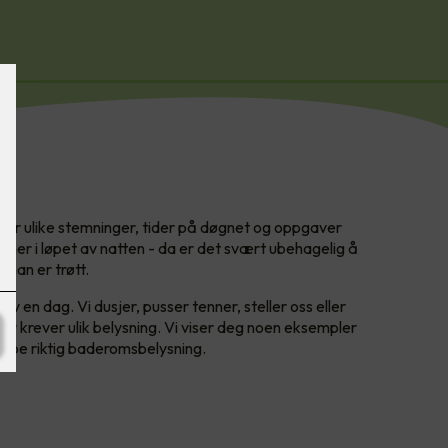
tter ulike stemninger, tider på døgnet og oppgaver
ner i løpet av natten - da er det svært ubehagelig å
r man er trøtt.
av en dag. Vi dusjer, pusser tenner, steller oss eller
nger krever ulik belysning. Vi viser deg noen eksempler
kape riktig baderomsbelysning.