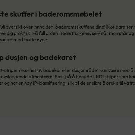
ste skuffer i baderomsmøbelet
ull oversikt over innholdet i baderomsskuffene dine! Ikke bare ser de
 veldig praktisk. Få full orden i toalettsakene, selv når man står og
mørket med trøtte øyne.
pp dusjen og badekaret
-striper i nærhet av badekar eller dusjområdet kan være med å
 avslappende atmosfære. Pass på å benytte LED-striper som kan
 og har en høy IP-klassifisering, slik at de er sikre å bruke til våtr