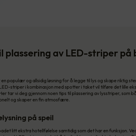
til plassering av LED-striper på
en populær og allsidig løsning for å legge til lys og skape riktig s
-striper i kombinasjon med spotter i taket vil tilføre det lille ek
r tar vi deg gjennom noen tips til plassering av lysstriper, som 
jonelt og skaper en fin atmosfære.
lysning på speil
badet litt ekstra hotellfølelse samtidig som det har en funksjon. Ve