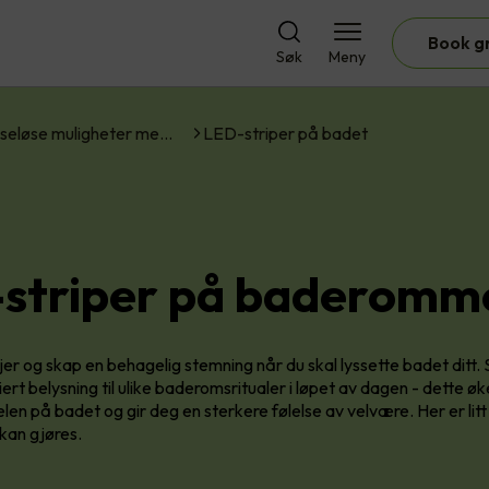
Book g
Søk
Meny
seløse muligheter me…
LED-striper på badet
striper på baderomm
er og skap en behagelig stemning når du skal lyssette badet ditt. 
ert belysning til ulike baderomsritualer i løpet av dagen - dette ø
elen på badet og gir deg en sterkere følelse av velvære. Her er litt
kan gjøres.