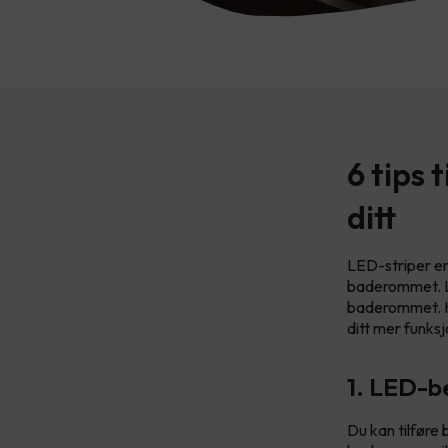
6 tips 
ditt
LED-striper er 
baderommet. LED
baderommet. He
ditt mer funks
1. LED-be
Du kan tilføre 