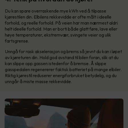
Du kan spare overraskende mye kWh ved å tilpasse
kjørestilen din. Elbilens rekkevidde er ofte målt i ideelle
forhold, og reelle forhold. På veien har man nærmest aldri
helt ideelle forhold. Man er borti både glatt føre, lave eller
høye temperaturer, ekstremvær, svingete veier og ulik
fartsgrense.
Unngå for rask akselerasjon og brems så jevnt du kan i løpet
av kjøreturen din. Hold god avstand til bilen foran, slik at du
kan slippe opp gassen istedenfor å bremse. Å slippe
gasspedalen regenererer faktisk batteriet på mange elbiler.
Riktig kjørestil reduserer energiforbruket betydelig, og du
unngår å miste masse rekkevidde.