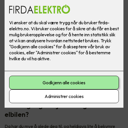
Skal du på norgesferie med elbil? Her er noen triks for å
forlenge rekkevidden, slik at du kan kjøre trollstigen uten
rekkeviddeangst.
Første gang du kjører langtur med
elbilen?
Da har du mye å glede deg til, og heldigvis lite å bekymre