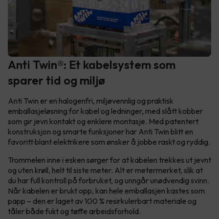
Anti Twin®: Et kabelsystem som
sparer tid og miljø
Anti Twin er en halogenfri, miljøvennlig og praktisk
emballasjeløsning for kabel og ledninger, med slått kobber
som gir jevn kontakt og enklere montasje. Med patentert
konstruksjon og smarte funksjoner har Anti Twin blitt en
favoritt blant elektrikere som ønsker å jobbe raskt og ryddig.
Trommelen inne i esken sørger for at kabelen trekkes ut jevnt
og uten krøll, helt til siste meter. Alt er metermerket, slik at
du har full kontroll på forbruket, og unngår unødvendig svinn.
Når kabelen er brukt opp, kan hele emballasjen kastes som
papp – den er laget av 100 % resirkulerbart materiale og
tåler både fukt og tøffe arbeidsforhold.