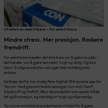
Utviklet av elektrikere – for elektrikere
Mindre stress. Mer presisjon. Raskere
fremdrift.
For elektrikere handler det ikke bare om å gjøre en jobb –
det handler om å gjøre den raskt, trygt og riktig. Og ikke
minst: å velge produkter som gjør hele installasjonen
enklere.
Nettopp derfor har stadig flere fagfolk fått øynene opp for
Teccon. Med gjennomtenkte løsninger som Anti Twin®,
Easybox® og Prefix®, tilbyr de produkter som sparer både
tid og frustrasjon, og samtidig er trygt og miljøvennlig.
Teccon er en helnorsk produktserie utviklet for å gjøre