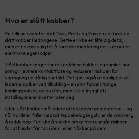
Hva er slått kobber?
En fellesnevner for Anti Twin, Prefix og Easybox er bruk av
slått kobber i ledningene. Dette er ikke en tilfeldig detalj,
men et bevisst valg for å forenkle montering og sikre bedre
elektriske egenskaper.
Slått kobber sørger for at kordelene holder seg samlet, noe
som gir jevnere kontaktflate og reduserer risikoen for
varmgang og dårlig kontakt. Det gjør også at du slipper at
lederne spriker ved tilkobling – en stor fordel i trange
koblingsbokser, og en liten, men viktig trygghet i
installasjonene du etterlater deg.
Uten slått kobber må ledere ofte klippes før montering – og
når kordeler faller ned på teppebelagte gulv, er de vanskelig
å rydde opp. For ikke å snakke om at man unngår risikoen
for at husdyr får tak i dem, eller tråkker på dem.