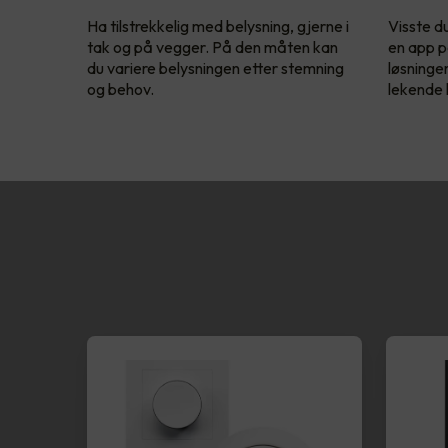
Ha tilstrekkelig med belysning, gjerne i
Visste d
tak og på vegger. På den måten kan
en app p
du variere belysningen etter stemning
løsninge
og behov.
lekende l