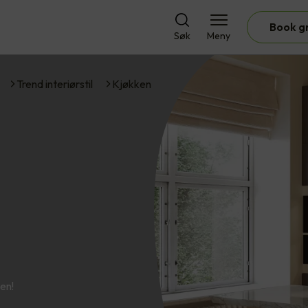
Book g
Søk
Meny
Trend interiørstil
Kjøkken
len!