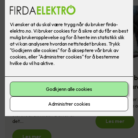
Komfyrvakt -
Slik sikrer du 
brannsikkerhet på
mot brannfar
kjøkkenet
Brannsikring redder l
derfor viktig å vite
Komfyren er en av husets
største brannkilder. Derfor er
det…
Les mer
Les mer