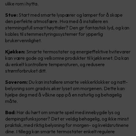
ulike rom i hytta.
Stue:
Start med smarte lyspærer og lamper for å skape
den perfekte atmosfære. Hva med å installere en
stemningsfull smart høyttaler? Den gir fantastisk lyd, og kan
kobles til stemmestyringssystemer for ypperlig
brukervennlighet.
Kjøkken:
Smarte termostater og energieffektive hvitevarer
kan være gode og velkomne produkter til kjøkkenet. Da kan
du enkelt kontrollere temperaturen, og redusere
strømforbruket ditt.
Soverom:
Du kan installere smarte vekkerklokker og natt-
belysning som gradvis øker lyset om morgenen. Dette kan
hjelpe deg med å våkne opp på en naturlig og behagelig
måte.
Bad:
Har du hørt om smarte speil med innebygde lys og
dempingsfunksjoner? Det er veldig behagelig, og ikke minst
praktisk, med riktig belysning for morgen- og kveldsrutinene
dine. I tillegg kan smarte termostater enkelt regulere