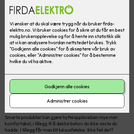
Smarte produkter - som belysning, termostater og
brytere, blir mer og mer vanlig i norske hytter. Det øker
både komforten og brukervennligheten på hytta.
Behovstilpasset belysning
Smarte produkter kan gjøre hytteopplevelsen mye mer
komfortabel, i tillegg til å dekke behov du ikke visste du
hadde. I tillegg får man litt luksusfølelse. Ikke feil det?