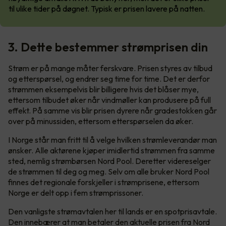
til ulike tider på døgnet. Typisk er prisen lavere på natten.
3. Dette bestemmer strømprisen din
Strøm er på mange måter ferskvare. Prisen styres av tilbud
og etterspørsel, og endrer seg time for time. Det er derfor
strømmen eksempelvis blir billigere hvis det blåser mye,
ettersom tilbudet øker når vindmøller kan produsere på full
effekt. På samme vis blir prisen dyrere når gradestokken går
over på minussiden, ettersom etterspørselen da øker.
I Norge står man fritt til å velge hvilken strømleverandør man
ønsker. Alle aktørene kjøper imidlertid strømmen fra samme
sted, nemlig strømbørsen Nord Pool. Deretter videreselger
de strømmen til deg og meg. Selv om alle bruker Nord Pool
finnes det regionale forskjeller i strømprisene, ettersom
Norge er delt opp i fem strømprissoner.
Den vanligste strømavtalen her til lands er en spotprisavtale.
Den innebærer at man betaler den aktuelle prisen fra Nord