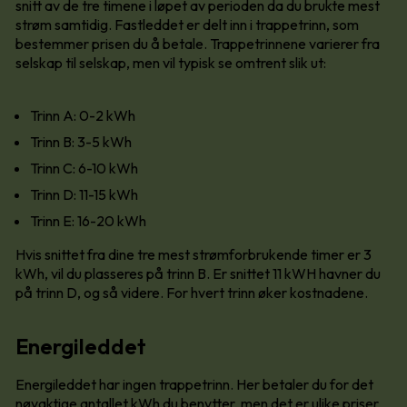
snitt av de tre timene i løpet av perioden da du brukte mest
strøm samtidig. Fastleddet er delt inn i trappetrinn, som
bestemmer prisen du å betale. Trappetrinnene varierer fra
selskap til selskap, men vil typisk se omtrent slik ut:
Trinn A: 0-2 kWh
Trinn B: 3-5 kWh
Trinn C: 6-10 kWh
Trinn D: 11-15 kWh
Trinn E: 16-20 kWh
Hvis snittet fra dine tre mest strømforbrukende timer er 3
kWh, vil du plasseres på trinn B. Er snittet 11 kWH havner du
på trinn D, og så videre. For hvert trinn øker kostnadene.
Energileddet
Energileddet har ingen trappetrinn. Her betaler du for det
nøyaktige antallet kWh du benytter, men det er ulike priser