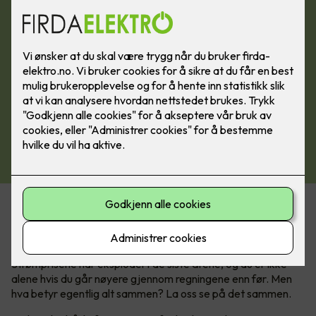
Kan være tricky å forstå
strømregningen
Strømprisene har eksplodert de siste årene, og du er ikke
alene hvis du går nøyere gjennom regningene enn før. Men
hva betyr egentlig alt sammen? La oss se på det sammen.