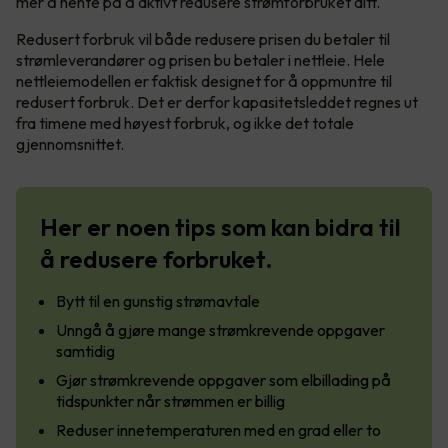
mer å hente på å aktivt redusere strømforbruket ditt.
Redusert forbruk vil både redusere prisen du betaler til
strømleverandører og prisen bu betaler i nettleie. Hele
nettleiemodellen er faktisk designet for å oppmuntre til
redusert forbruk. Det er derfor kapasitetsleddet regnes ut
fra timene med høyest forbruk, og ikke det totale
gjennomsnittet.
Her er noen tips som kan bidra til
å redusere forbruket.
Bytt til en gunstig strømavtale
Unngå å gjøre mange strømkrevende oppgaver
samtidig
Gjør strømkrevende oppgaver som elbillading på
tidspunkter når strømmen er billig
Reduser innetemperaturen med en grad eller to