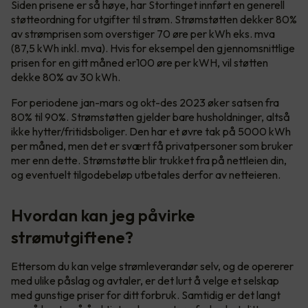
Siden prisene er så høye, har Stortinget innført en generell
støtteordning for utgifter til strøm. Strømstøtten dekker 80%
av strømprisen som overstiger 70 øre per kWh eks. mva
(87,5 kWh inkl. mva). Hvis for eksempel den gjennomsnittlige
prisen for en gitt måned er100 øre per kWH, vil støtten
dekke 80% av 30 kWh.
For periodene jan-mars og okt-des 2023 øker satsen fra
80% til 90%. Strømstøtten gjelder bare husholdninger, altså
ikke hytter/fritidsboliger. Den har et øvre tak på 5000 kWh
per måned, men det er svært få privatpersoner som bruker
mer enn dette. Strømstøtte blir trukket fra på nettleien din,
og eventuelt tilgodebeløp utbetales derfor av netteieren.
Hvordan kan jeg påvirke
strømutgiftene?
Ettersom du kan velge strømleverandør selv, og de opererer
med ulike påslag og avtaler, er det lurt å velge et selskap
med gunstige priser for ditt forbruk. Samtidig er det langt