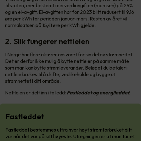
til staten, mer bestemt merverdiavgiften (momsen) på 25%
og en el-avgift. El-avgiften har for 2023 blitt redusert til 9,16
øre per kWh for perioden januar-mars. Resten av året vil
normalsatsen på 15,41 øre per kWh gjelde.
2. Slik fungerer nettleien
I Norge har flere aktører ansvaret for sin del av strømnettet.
Det er derfor ikke mulig å bytte nettleier på samme måte
som man kan bytte strømleverandør. Beløpet du betaler i
nettleie brukes til å drifte, vedlikeholde og bygge ut
strømnettet i ditt område.
Nettleien er delt inn i to ledd:
Fastleddet og energileddet.
Fastleddet
Fastleddet bestemmes utfra hvor høyt strømforbruket ditt
var når det var på sitt høyeste. Utregningen er at man tar et