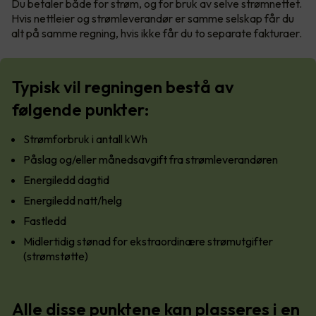
Du betaler både for strøm, og for bruk av selve strømnettet.
Hvis nettleier og strømleverandør er samme selskap får du
alt på samme regning, hvis ikke får du to separate fakturaer.
Typisk vil regningen bestå av
følgende punkter:
Strømforbruk i antall kWh
Påslag og/eller månedsavgift fra strømleverandøren
Energiledd dagtid
Energiledd natt/helg
Fastledd
Midlertidig stønad for ekstraordinære strømutgifter
(strømstøtte)
Alle disse punktene kan plasseres i en