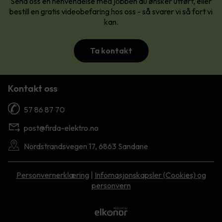
Send oss en henvendelse med jobben du ønsker utført, eller
bestill en gratis videobefaring hos oss - så svarer vi så fort vi
kan.
Ta kontakt
Kontakt oss
57 86 87 70
post@firda-elektro.no
Nordstrandsvegen 17, 6863 Sandane
Personvernerklæring
|
Infomasjonskapsler (Cookies) og
personvern