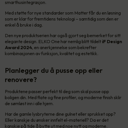
smarthusintegrasjon.
Med støtte for nye standarder som Matter får du en løsning
som er klar for fremtidens teknologi – samtidig som den er
enkel å bruke i dag.
Den nye produktserien har også gjort seg bemerket for sitt
elegante design. ELKO One har nemlig blitt tildelt
iF Design
Award 2024
, en anerkjennelse som bekrefter
kombinasjonen av funksjon, kvalitet og estetikk.
Planlegger du å pusse opp eller
renovere?
Produktene passer perfekt til deg som skal pusse opp
boligen din. Med flate og fine profiler, og moderne finish sklir
de sømløst inn i alle hjem.
Har de gamle lysbryterne dine gulnet eller sprukket opp?
Eller kanskje du ønsker innfelt el-materiell? Da er det
kanskje på tide å bytte ut med noe nytt og moderne.