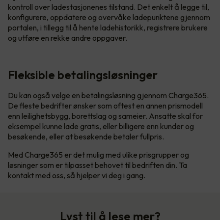
kontroll over ladestasjonenes tilstand. Det enkelt å legge til,
konfigurere, oppdatere og overvåke ladepunktene gjennom
portalen, i tillegg til å hente ladehistorikk, registrere brukere
og utføre en rekke andre oppgaver.
Fleksible betalingsløsninger
Du kan også velge en betalingsløsning gjennom Charge365.
De fleste bedrifter ønsker som oftest en annen prismodell
enn leilighetsbygg, borettslag og sameier. Ansatte skal for
eksempel kunne lade gratis, eller billigere enn kunder og
besøkende, eller at besøkende betaler fullpris.
Med Charge365 er det mulig med ulike prisgrupper og
løsninger som er tilpasset behovet til bedriften din. Ta
kontakt med oss, så hjelper vi deg i gang.
Lyst til å lese mer?