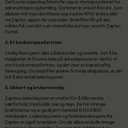
Det koster ingenting å benytte seg av styringssystemet for
administrasjon og betaling. Systemet er enkelt å bruke. Som
elbileier må man identifisere seg med en RFID-brikke eller
via Zaptec-appen før man lader. Bedriften får på den
måten full oversikt over strømforbruket per ansatt i Zaptec
Portal.
2. Et konkurransefortrinn:
Stadig flere kjører elbil, både kunder og ansatte. Det å ha
muligheten til å kunne lade på arbeidsplassen er derfor et
stort konkurransefortrinn, og det viser en bærekraftig
tankegang. Om bedriften ønsker å utvide elbilparken, er det
lett å øke antall ladestasjoner.
3. Sikkert og brukervennlig:
Zaptecs ladestasjoner er utviklet for å tåle norske
værforhold, med kulde, snø og regn. De har strenge
kvalitetskrav og er godkjent i henhold til ISO61851-
standarden. Ladestasjonene og festeanordningene fra
Zaptec er også tyverisikre. Om de allikevel skulle trenge