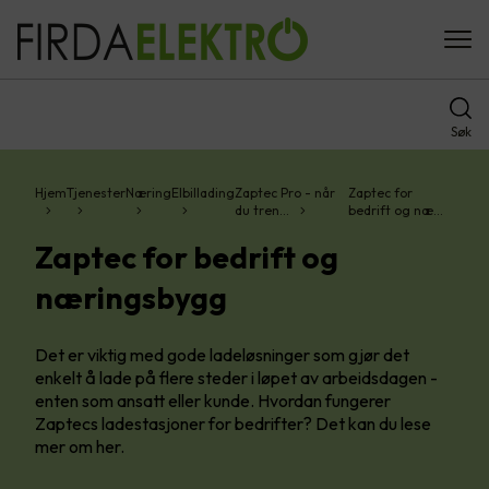
Søk
Hjem
Tjenester
Næring
Elbillading
Zaptec Pro - når
Zaptec for
du tren…
bedrift og næ…
Zaptec for bedrift og
næringsbygg
Det er viktig med gode ladeløsninger som gjør det
enkelt å lade på flere steder i løpet av arbeidsdagen -
enten som ansatt eller kunde. Hvordan fungerer
Zaptecs ladestasjoner for bedrifter? Det kan du lese
mer om her.